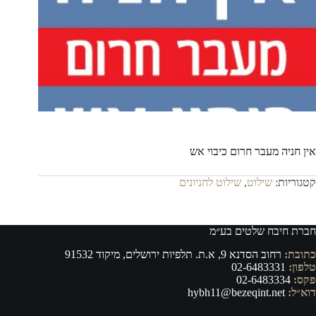
אין חניה מעבר חרום כיבוי אש
קטגוריות:
שילוט
,
שילוט לחניונים
חברת חיבח שלטים בע״מ
כתובת:
רחוב הסדנא 9, א.ת. תלפיות ירושלים, מיקוד 91532
טלפון:
02-6483331
פקס:
02-6483334
דוא״ל:
hybh11@bezeqint.net