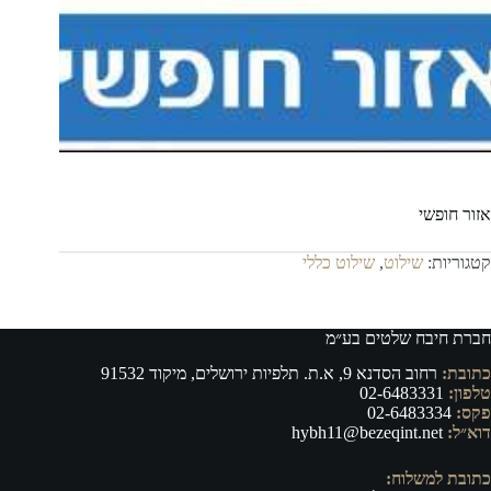
אזור חופשי
קטגוריות:
שילוט
,
שילוט כללי
חברת חיבח שלטים בע״מ
כתובת:
רחוב הסדנא 9, א.ת. תלפיות ירושלים, מיקוד 91532
טלפון:
02-6483331
פקס:
02-6483334
דוא״ל:
hybh11@bezeqint.net
כתובת למשלוח: