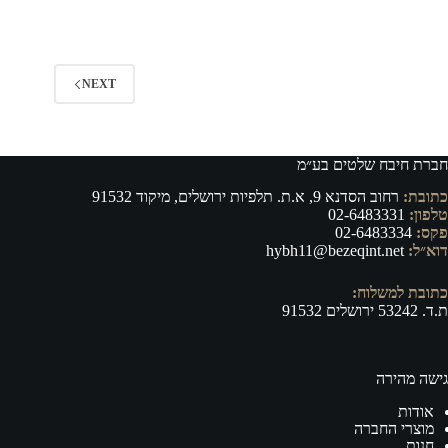
NEXT
חברת חיבח שלטים בע״מ
כתובת:
רחוב הסדנא 9, א.ת. תלפיות ירושלים, מיקוד 91532
טלפון:
02-6483331
פקס:
02-6483334
דוא״ל:
hybh11@bezeqint.net
כתובת למשלוח:
ת.ד. 53242 ירושלים 91532
גישה מהירה
אודות
מוצרי החברה
חנות